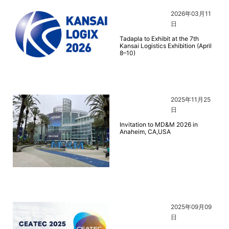
2026年03月11
日
Tadapla to Exhibit at the 7th
Kansai Logistics Exhibition (April
8–10)
2025年11月25
日
Invitation to MD&M 2026 in
Anaheim, CA,USA
2025年09月09
日